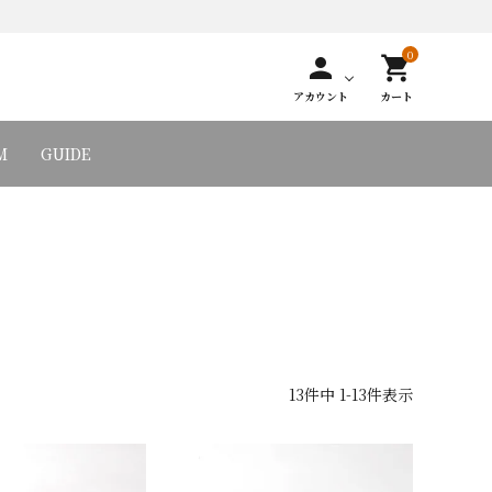
0
person
shopping_cart
アカウント
カート
M
GUIDE
13
件中
1
-
13
件表示