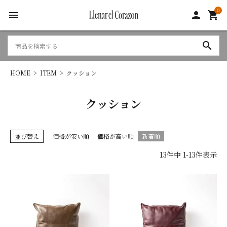
0
menu
person
shopping_cart
search
HOME
ITEM
クッション
クッション
並び替え
価格が安い順
価格が高い順
新着順
13
件中
1
-
13
件表示