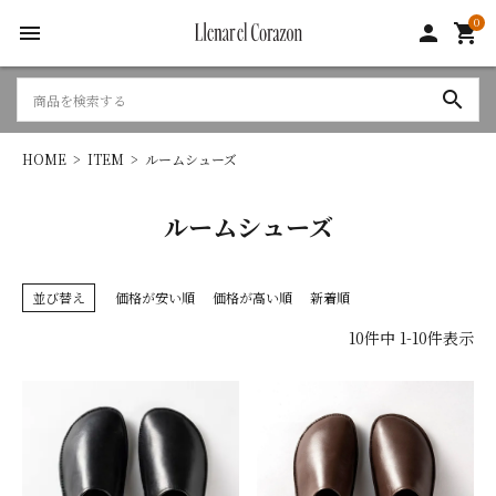
0
menu
person
shopping_cart
search
HOME
ITEM
ルームシューズ
ルームシューズ
並び替え
価格が安い順
価格が高い順
新着順
10
件中
1
-
10
件表示