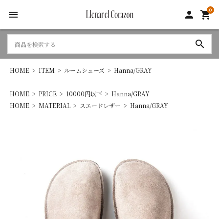
0
menu
person
shopping_cart
search
HOME
ITEM
ルームシューズ
Hanna/GRAY
HOME
PRICE
10000円以下
Hanna/GRAY
HOME
MATERIAL
スエードレザー
Hanna/GRAY