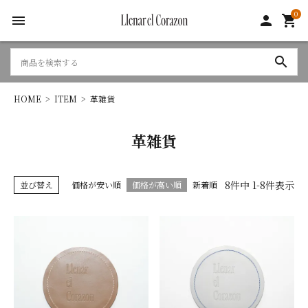
0
menu
person
shopping_cart
search
HOME
ITEM
革雑貨
革雑貨
8
件中
1
-
8
件表示
並び替え
価格が安い順
価格が高い順
新着順